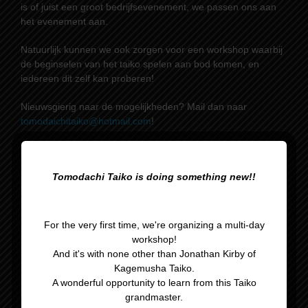
is of juist een groot bedrijfsevenement, we passen ons aan
het evenement aan.
Natuurlijk kunnen we ook zorgen voor een workshop waarbij
de beginselen van het taiko spelen aan bod komen, en
iedereen dit zelf kan proberen!
Nieuwsgierig naar de mogelijkheden? Mail dan naar
tomodaichitaiko@hotmail.com
!
Tomodachi Taiko is doing something new!!
For the very first time, we're organizing a multi-day
workshop!
And it's with none other than Jonathan Kirby of
Kagemusha Taiko.
A wonderful opportunity to learn from this Taiko
grandmaster.