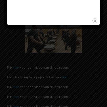
Klik
hier
voor een video van dit optreden.
De uitzending terug kijken? Dat kan
hier
!
Klik
hier
voor een video van dit optreden.
Klik
hier
voor een video van dit optreden.
Klik
hier
voor een video van dit optreden.