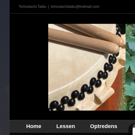
Ga
Tomodachi Taiko
|
tomodachitaiko@hotmail.com
naar
inhoud
Home
Lessen
Optredens