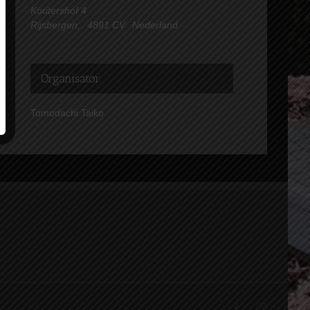
Koutershof 4
Rijsbergen
,
4891 CV
Nederland
Organisator
Tomodachi Taiko
Facebook
Instagram