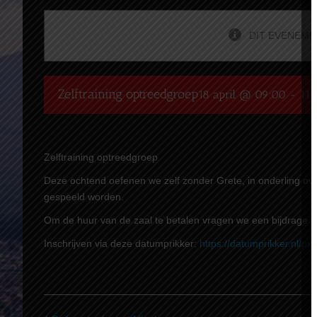
DIT EVENEMEN
Zelftraining optreedgroep
18 april @ 09:00
-
11:
Zelftraining optreedgroep
Deze ochtend oefenen we zelf zonder Grete, in onderling over
gespeeld worden.
Om de huur van de zaal te betalen vragen we een bijdrage v
Inschrijven via deze datumprikker:
https://datumprikker.nl/p