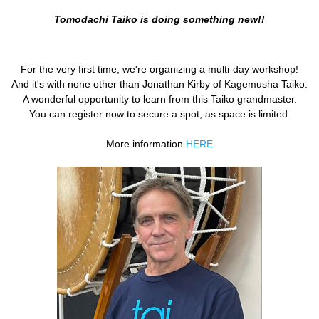
×
Tomodachi Taiko is doing something new!!
T IS VOORBIJ.
For the very first time, we're organizing a multi-day workshop!
And it's with none other than Jonathan Kirby of Kagemusha Taiko.
30
|
€5,00
A wonderful opportunity to learn from this Taiko grandmaster.
You can register now to secure a spot, as space is limited.
More information
HERE
leg wordt er tijdens de training bepaald welke stukken
an € 5,00 per persoon.
xxv6me5nyedt8kt