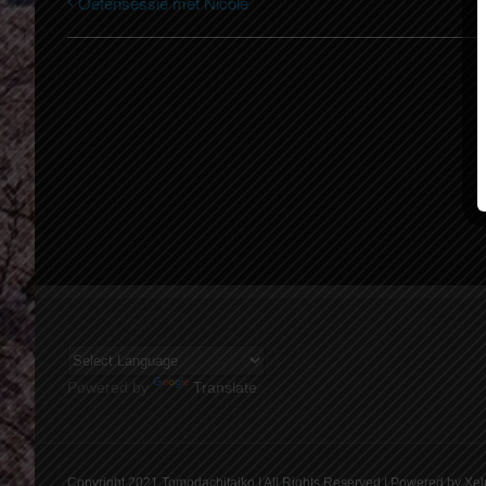
Oefensessie met Nicole
Powered by
Translate
Copyright 2021 Tomodachitaiko | All Rights Reserved | Powered by Xel