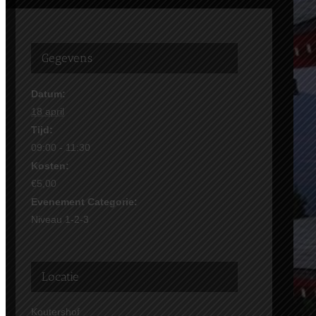
Gegevens
Datum:
18 april
Tijd:
09:00 - 11:30
Kosten:
€5,00
Evenement Categorie:
Niveau 1-2-3
Locatie
Koutershof