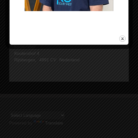
Organisator
Tomodachi Taiko
Locatie
Koutershof
Koutershof 4
Rijsbergen
,
4891 CV
Nederland
Powered by
Translate