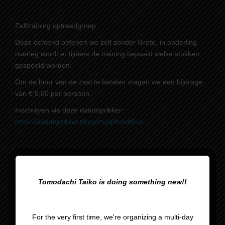
Zelftraining optreedgroep
Deze ochtend oefenen we zelf zonder Grete, in onderling
overleg wordt er tijdens de training bepaald welke stukken
gespeeld worden.
Om de huur van de zaal te betalen vragen we een bijdrage
van € 5,00 per persoon.
Inschrijven via deze datumprikker:
https://datumprikker.nl/pjxtmuq9tvsdt8vp
Tomodachi Taiko is doing something new!!
Zelftraining Martina’s
Lesavond
Matsuri
For the very first time, we're organizing a multi-day