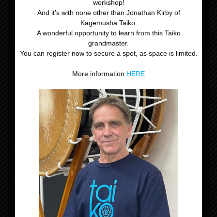
workshop!
And it's with none other than Jonathan Kirby of
Kagemusha Taiko.
A wonderful opportunity to learn from this Taiko
grandmaster.
You can register now to secure a spot, as space is limited.
More information
HERE
Gegevens
Datum:
21 februari
Tijd:
09:00 - 11:30
Kosten:
€5,00
Evenement Categorie:
Niveau 1-2-3