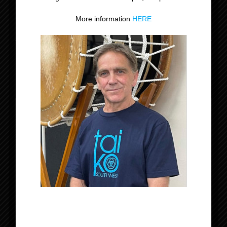
Workshop Frank Dubberke
Les niveau 1
More information
HERE
– Wadokyo (niv 1)
Gegevens
Datum:
4 maart 2023
Tijd:
13:30 - 16:00
Kosten:
€ 45,00