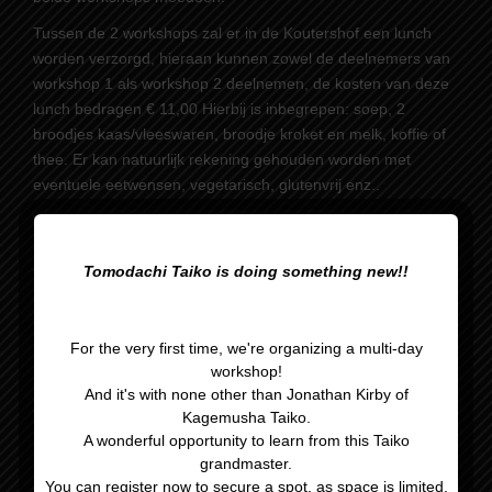
Tussen de 2 workshops zal er in de Koutershof een lunch
worden verzorgd, hieraan kunnen zowel de deelnemers van
workshop 1 als workshop 2 deelnemen, de kosten van deze
lunch bedragen € 11,00 Hierbij is inbegrepen: soep, 2
broodjes kaas/vleeswaren, broodje kroket en melk, koffie of
thee. Er kan natuurlijk rekening gehouden worden met
eventuele eetwensen, vegetarisch, glutenvrij enz..
Wil je graag meedoen met een van deze workshops kun je je
aanmelden via
tomodachitaiko@hotmail.com
met vermelding
Tomodachi Taiko is doing something new!!
van je naam, welke workshop je mee wilt doen en of je wilt
deelnemen aan de lunch, met daarbij eventuele eetwensen.
Na aanmelding ontvang je dan een mail met daarin de
For the very first time, we're organizing a multi-day
betaalgegevens, pas na betaling is je plaatsje in de workshop
workshop!
definitief. Mochten de workshops door omstandigheden niet
And it's with none other than Jonathan Kirby of
door kunnen gaan krijg je uiteraard je geld teruggestort.
Kagemusha Taiko.
A wonderful opportunity to learn from this Taiko
grandmaster.
You can register now to secure a spot, as space is limited.