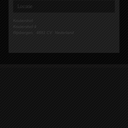
Locatie
Koutershof
Koutershof 4
Rijsbergen
,
4891 CV
Nederland