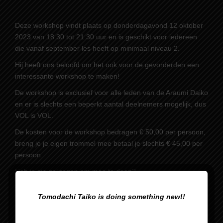
Deze workshop vindt plaats op donderdagavond 12 oktober
2023 van 18.30 tot 21.30 uur en is geschikt voor iedereen
die vanaf september les heeft op minimaal niveau 2.
Hij heeft ons beloofd om het ook voor de gevorderden een
interessante workshop te maken!
De workshop is exclusief voor alle leden van de Araumi Daiko
en er is slechts een beperkt aantal deelnemers mogelijk, dus
VOL is VOL.
De kosten voor de workshop bedragen € 50,00 per persoon,
breng je je eigen trommel mee betaal je slechts € 45,00 per
persoon.
Heb je zin gekregen om mee te doen?
Opgeven kan via het invullen van dit formulier:
Tomodachi Taiko is doing something new!!
https://forms.office.com/r/FuaK1hhGWb