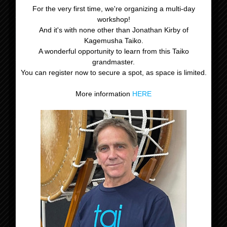
For the very first time, we're organizing a multi-day
workshop!
And it's with none other than Jonathan Kirby of
Herfstvakantie
Lesavond
Kagemusha Taiko.
Nederland
A wonderful opportunity to learn from this Taiko
grandmaster.
You can register now to secure a spot, as space is limited.
More information
HERE
Gegevens
Datum:
12 oktober 2023
Tijd:
18:30 - 21:30
Kosten: