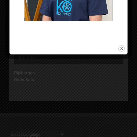
€50,00
Organisator
Tomodachi Taiko
Locatie
Rijsbergen
Nederland