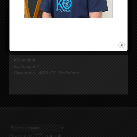
Locatie
Koutershof
Koutershof 4
Rijsbergen
,
4891 CV
Nederland
Powered by
Translate