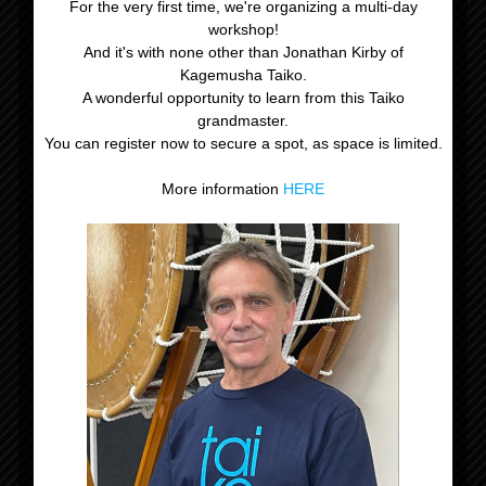
For the very first time, we're organizing a multi-day
workshop!
Datum:
And it's with none other than Jonathan Kirby of
4 juni 2023
Kagemusha Taiko.
Tijd:
A wonderful opportunity to learn from this Taiko
13:00 - 17:00
grandmaster.
You can register now to secure a spot, as space is limited.
Evenement Categorieën:
Niveau 1-2-3
,
Optreden
More information
HERE
Organisator
Tomodachi Taiko