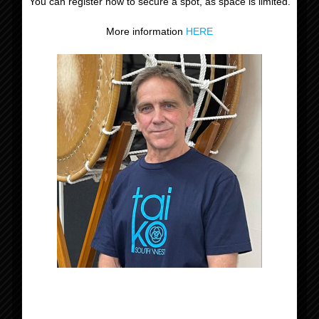
You can register now to secure a spot, as space is limited.
Datum:
More information
HERE
8 januari
Tijd:
18:30 - 21:45
Evenement Categorie:
Niveau 1-2-3
Organisator
Tomodachi Taiko
Locatie
Koutershof
Koutershof 4
Rijsbergen
,
4891 CV
Nederland