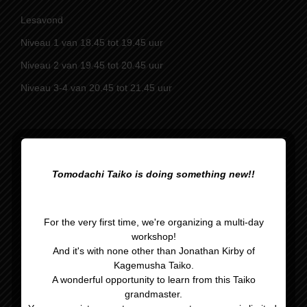
Lesavond
Niveau 1 van 18.45 tot 19.45 uur
Niveau 2 van 19.45 tot 20.45 uur
Niveau 3-4 van 20.45 tot 21.45 uur
Zelftraining optreedgroep
Kerstvakantie
Tomodachi Taiko is doing something new!!
For the very first time, we're organizing a multi-day
workshop!
And it's with none other than Jonathan Kirby of
Kagemusha Taiko.
A wonderful opportunity to learn from this Taiko
grandmaster.
Gegevens